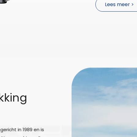
Lees meer >
Lees meer >
Lees meer >
Lees meer >
Lees meer >
kking
ericht in 1989 en is