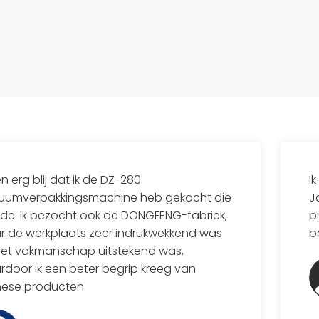
en erg blij dat ik de DZ-280
I
uümverpakkingsmachine heb gekocht die
J
ilde. Ik bezocht ook de DONGFENG-fabriek,
p
r de werkplaats zeer indrukwekkend was
b
het vakmanschap uitstekend was,
door ik een beter begrip kreeg van
nese producten.