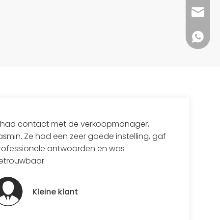
dfpack
+86 13
k had contact met de verkoopmanager,
asmin. Ze had een zeer goede instelling, gaf
rofessionele antwoorden en was
etrouwbaar.
Kleine klant