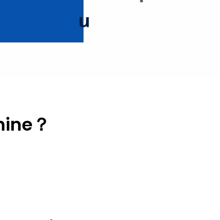
chine？