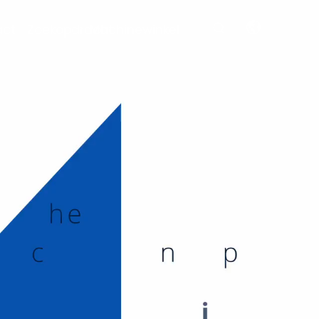
act
Zoekopdracht
Machinewinkel