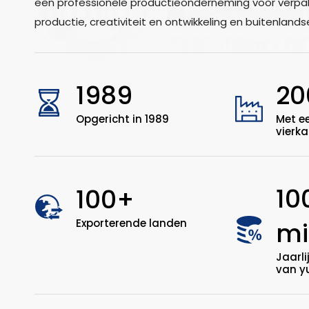
een professionele productieonderneming voor verpa
productie, creativiteit en ontwikkeling en buitenlands
1989
20
Opgericht in 1989
Met e
vierk
10
100+
Exporterende landen
mi
Jaarl
van y