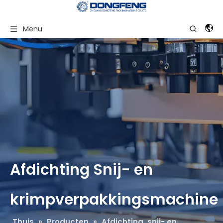
Menu
Afdichting Snij- en
krimpverpakkingsmachine
Thuis
»
Producten
»
Afdichting, snij- en