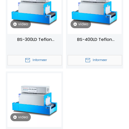
video
video
BS-300LD Teflon
BS-400LD Teflon
professionele vagina
automatische
automatische
krimpfoliemachine
Informeer
Informeer
krimpverpakkingsmachine
video