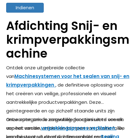
Indienen
Afdichting Snij- en
krimpverpakkingsm
achine
Ontdek onze uitgebreide collectie
van
Machinesystemen voor het sealen van snij- en
krimpverpakkingen
, de definitieve oplossing voor
het creëren van veilige, professionele en visueel
aantrekkelijke productverpakkingen. Deze
geïntegreerde en op zichzelf staande units zijn
ontworpen om de essentiële functies uit te voeren
Onze categorie is zorgvuldig georganiseerd om elk
van het sealen, snijden en krimpen van plastic folie,
aspect van de
verpakkingsproces verkleinen
. De
waarbij uw producten worden omhuld met een
kern bestaat uit de afdichtingssnijder en
Sealing