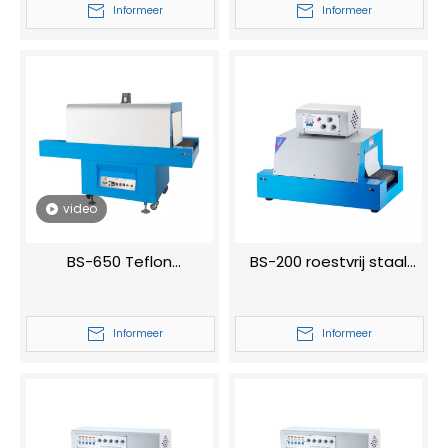
Informeer
Informeer
voor PVC/polyolefine
filmafdichtings- en
krimpapparatuur
video
BS-650 Teflon
BS-200 roestvrij staal
Warmtetunnel
krimpkoustunnel PE-
Krimpfoliemachine
folieverpakking
Informeer
Informeer
Automatische
krimptunnel voor fles
krimpverpakkingsmachine