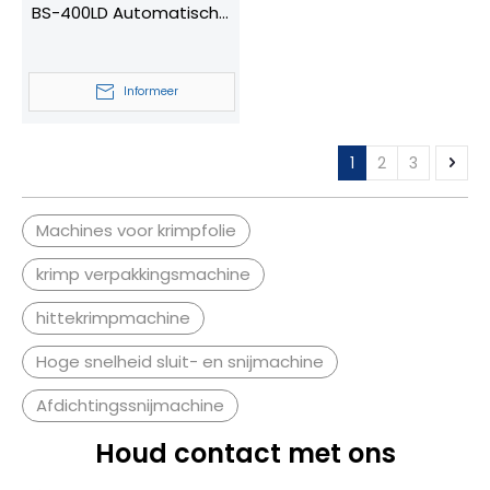
BS-400LD Automatische
thermische krimpfolie
Verpakking
Informeer
Krimptunnelmachine
1
2
3
Machines voor krimpfolie
krimp verpakkingsmachine
hittekrimpmachine
Hoge snelheid sluit- en snijmachine
Afdichtingssnijmachine
Houd contact met ons