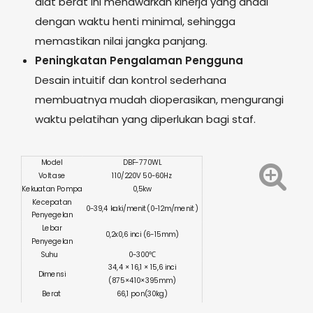
alat berat ini menawarkan kinerja yang andal
dengan waktu henti minimal, sehingga
memastikan nilai jangka panjang.
Peningkatan Pengalaman Pengguna
Desain intuitif dan kontrol sederhana
membuatnya mudah dioperasikan, mengurangi
waktu pelatihan yang diperlukan bagi staf.
Model
DBF-770WL
Voltase
110/220V 50-60Hz
Kekuatan Pompa
0,5kw
Kecepatan
0-39,4 kaki/menit(0-12m/menit)
Penyegelan
Lebar
0,2x0,6 inci (6-15mm)
Penyegelan
Suhu
0-300℃
34,4 × 16,1 × 15,6 inci
Dimensi
(875×410×395mm)
Berat
66,1 pon(30kg)
Sertifikasi
CE ISO