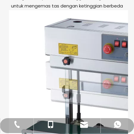
untuk mengemas tas dengan ketinggian berbeda
dfpack@packingmachine.com
+86-577-88775569
+86- 13656777995
+86 13656777971