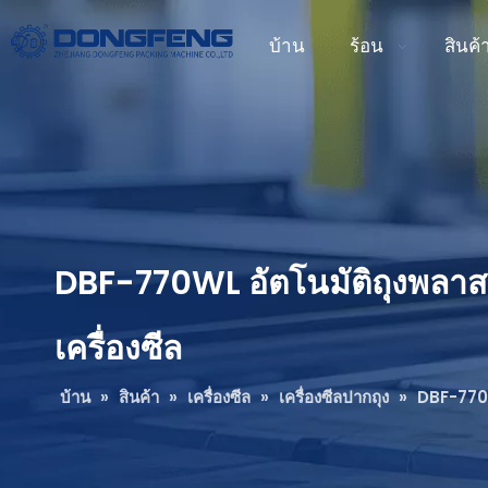
บ้าน
ร้อน
สินค้
DBF-770WL อัตโนมัติถุงพลาสติ
เครื่องซีล
บ้าน
»
สินค้า
»
เครื่องซีล
»
เครื่องซีลปากถุง
»
DBF-770WL