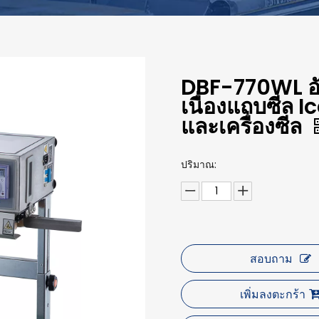
DBF-770WL อัต
เนื่องแถบซีล I
และเครื่องซีล
ปริมาณ:
สอบถาม
เพิ่มลงตะกร้า