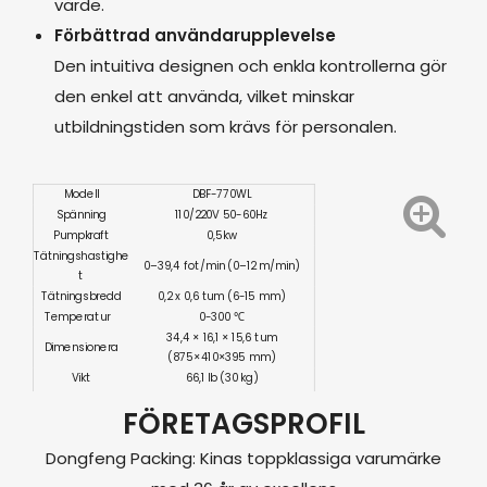
värde.
Förbättrad användarupplevelse
Den intuitiva designen och enkla kontrollerna gör
den enkel att använda, vilket minskar
utbildningstiden som krävs för personalen.
Modell
DBF-770WL
Spänning
110/220V 50-60Hz
Pumpkraft
0,5kw
Tätningshastighe
0–39,4 fot/min (0–12 m/min)
t
Tätningsbredd
0,2 x 0,6 tum (6-15 mm)
Temperatur
0-300 ℃
34,4 × 16,1 × 15,6 tum
Dimensionera
(875×410×395 mm)
Vikt
66,1 lb (30 kg)
Certifiering
CE ISO
FÖRETAGSPROFIL
Dongfeng Packing: Kinas toppklassiga varumärke