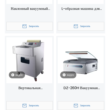
Наклонный вакуумный
L-образная машина для
упаковщик DZX-300 для
запечатывания и резки FC-
вертикальных пакетов —
5540 Одновременно
Запросить
Запросить
стационарная конструкция с
запечатывает и разрезает
поворотными колесами,
термоусадочную упаковку
идеально подходит для
для эффективной упаковки
дома и коммерческого
продукции.
использования.
видео
видео
Вертикальная
DZ-260H Вакуумная
полуавтоматическая
упаковочная машина
машина для упаковки в
Домашняя вакуумная
Запросить
Запросить
пластиковую пленку IWrap,
упаковочная машина