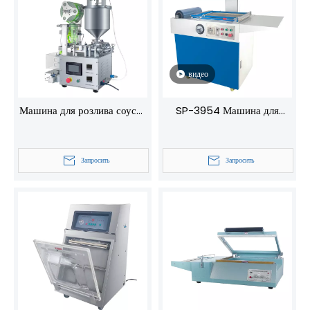
дома и коммерческого
использования.
видео
Машина для розлива соусов
SP-3954 Машина для
DFJ-200, пневматическая
вакуумной упаковки
система смешивания с
аппаратных средств -
Запросить
Запросить
уплотнением, высокоточная
нагревательная пленка и
вакуумная запечатка