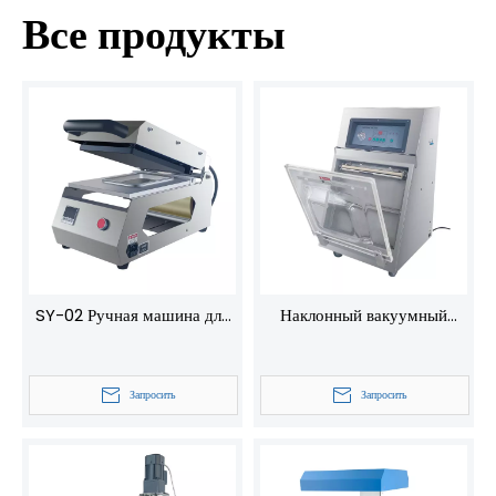
Все продукты
SY-02 Ручная машина для
Наклонный вакуумный
запечатывания поддонов со
упаковщик DZX-400 для
сменной формой
вертикальных пакетов —
Запросить
Запросить
стационарная конструкция с
поворотными колесами,
идеально подходит для