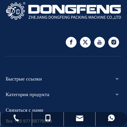
Быстрые ссылки
Категория продукта
Связаться с нами
dfpack@packingmachine.com
+86-577-88775569
+86- 13656777995
+86 13656777971
Тел: +86 577 88775569