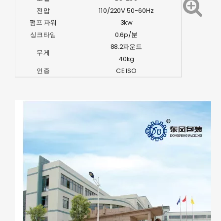
전압
110/220V 50-60Hz
펌프 파워
3kw
싱크타임
0.6p/분
88.2파운드
무게
40kg
인증
CE ISO