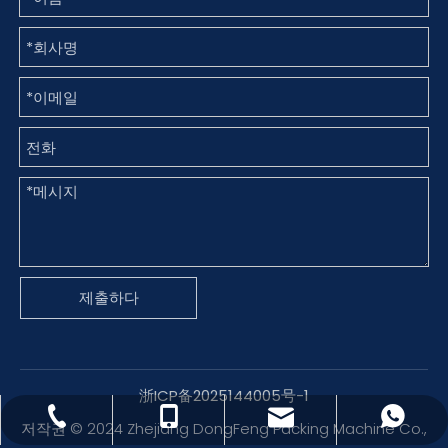
제출하다
浙ICP备2025144005号-1
dfpack@packingmachine.com
+86- 13656777995
+86 13656777971
0577-88775569
저작권 © 2024 Zhejiang DongFeng Packing Machine Co.,