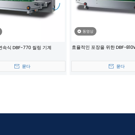
동영상
효율적인 포장을 위한 DBF-81
 연속식 DBF-770 씰링 기계‌
연속 밀봉 기계
묻다
묻다
»