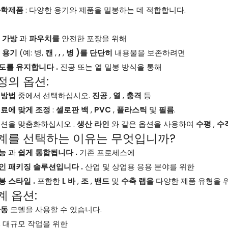
화학제품
: 다양한 용기와 제품을 밀봉하는 데 적합합니다.
.
가방
과
파우치를
안전한 포장을 위해
.
용기
(예: 병,
캔
,
,
,
병 )를 단단히
내용물을 보존하려면
도를 유지합니다 .
진공 또는 열 밀봉 방식을 통해
정의 옵션:
 방법
중에서 선택하십시오.
진공
,
열
,
충격
등
재료에 맞게 조정
:
셀로판 백
,
PVC
,
플라스틱
및
필름
.
루션을 맞춤화하십시오 .
생산 라인
와 같은 옵션을 사용하여
수평
,
수
계를 선택하는 이유는 무엇입니까?
성능
과
쉽게 통합됩니다 .
기존 프로세스에
인 패키징 솔루션입니다 .
산업 및 상업용 응용 분야를 위한
봉 스타일 .
포함한
L 바
,
조
,
밴드
및
수축 랩을
다양한 제품 유형을 
계 옵션:
자동
모델을 사용할 수 있습니다.
.
대규모 작업을 위한