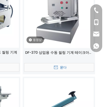
0577-8
+86- 1
dfpack
동영상
+86 13
트 씰링 기계
DF-370 상업용 수동 씰링 기계 테이크아웃
상자 연속 필름 포장지 델리 식품용 신선도
잠금 포장 장비
묻다