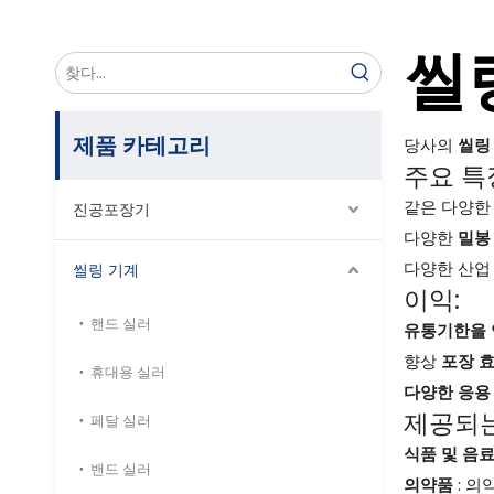
씰
제품 카테고리
당사의
씰링
주요 특
같은 다양한
진공포장기
다양한
밀봉
다양한 산업
씰링 기계
이익:
핸드 실러
유통기한을 
향상
포장 
휴대용 실러
다양한 응용
제공되는
페달 실러
식품 및 음
밴드 실러
의약품
: 