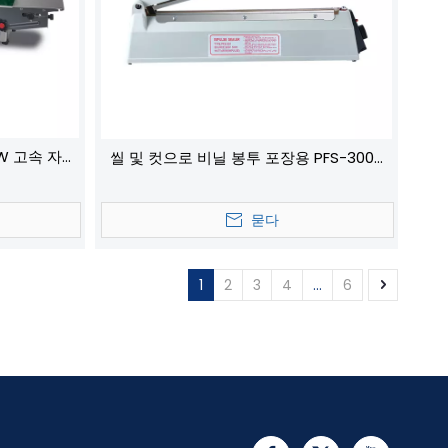
0W 고속 자동
씰 및 컷으로 비닐 봉투 포장용 PFS-300P
씰링 기계
묻다
1
2
3
4
...
6