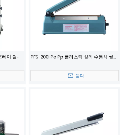
스프레이 씰링
PFS-200I Pe Pp 플라스틱 실러 수동식 씰링
기계
묻다