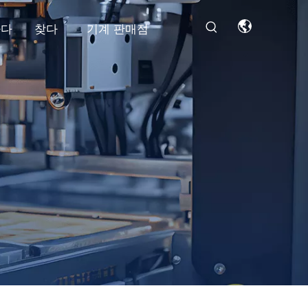
하다
찾다
기계 판매점