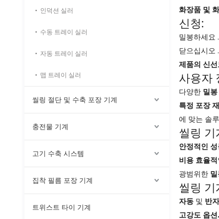
화장품 및 
인덕션 실러
신청:
수동 트레이 실러
밀봉하세요 
닫으십시오 
자동 트레이 실러
제품의 신선
맵 트레이 실러
사용자 
다양한
밀봉
씰링 절단 및 수축 포장 기계
특정 포장 
에 맞는 솔
충전물 기계
씰링 기
안정적인 
고기 수축 시스템
비용 효율적
광범위한
밀
집착 필름 포장 기계
씰링 기
자동
및
반
트위스트 타이 기계
고강도 옵션