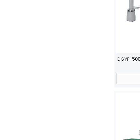
DGYF-5
약병/유리