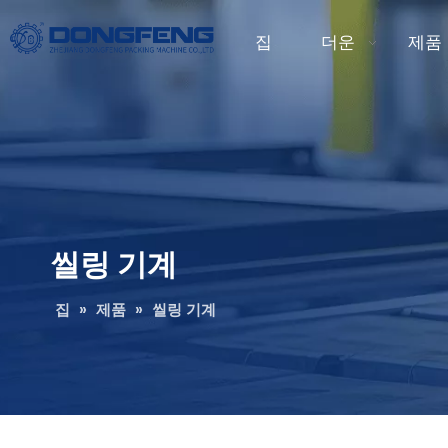
집
더운
제품
씰링 기계
집
»
제품
»
씰링 기계