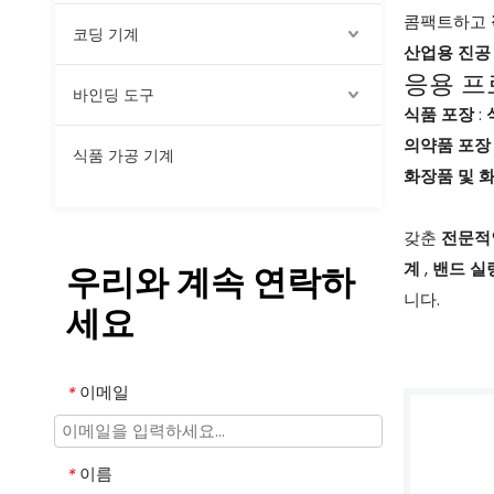
콤팩트하고
코딩 기계
산업용 진공
응용 프
바인딩 도구
식품 포장
:
의약품 포장 
식품 가공 기계
화장품 및 화
갖춘
전문적
계
,
밴드 실
우리와 계속 연락하
니다.
세요
이메일
*
이름
*