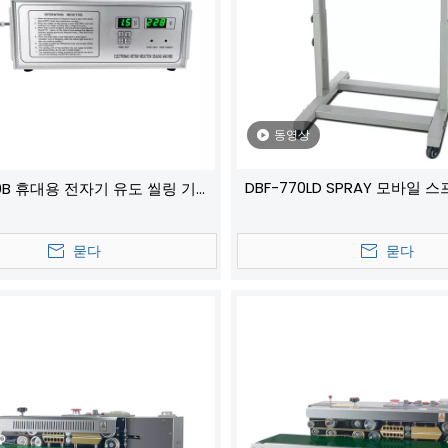
동영상
DBF-770LD SPRAY 모바일 
00B 휴대용 전자기 유도 씰링 기계
기계
병/플라스틱 병용 주석 호일 알루
미늄 필름 씰링 장비
묻다
묻다