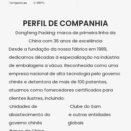
Temperatura
0-250°C
16,6 x 9,6 x 4,5
8,7 x 4,9 x 6,5
polegadas
Dimensão
polegadas
(421x245x115
PERFIL DE COMPANHIA
(220x125x165mm)
mm)
3,3 libras (1,5
Peso
12,1 libras (5,5 kg)
Dongfeng Packing: marca de primeira linha da
kg)
Certificação
marcação ISO
China com 36 anos de excelência
Desde a fundação da nossa fábrica em 1989,
dedicamos décadas à especialização na indústria
de embalagens a vácuo. Reconhecida como uma
empresa nacional de alta tecnologia pelo governo
chinês e detentora de mais de 100 patentes,
atuamos como fornecedores certificados para
clientes ilustres, incluindo:
·Unidades de
· Clube do Sam
abastecimento do
·e outras entidades
governo chinês
globais
·Banco da China