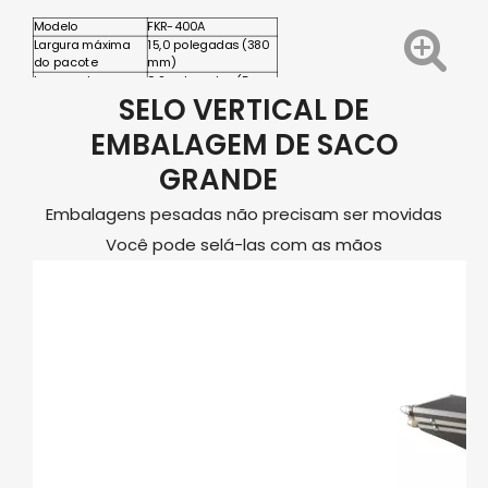
Modelo
FKR-400A
Largura máxima
15,0 polegadas (380
do pacote
mm)
Largura de
0,2 polegadas (5
vedação
mm)
SELO VERTICAL DE
EMBALAGEM DE SACO
GRANDE
Embalagens pesadas não precisam ser movidas
Você pode selá-las com as mãos