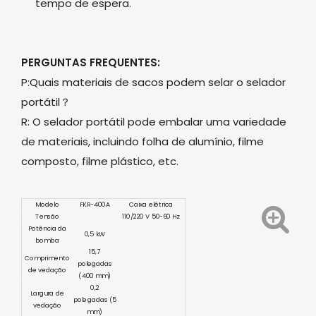
tempo de espera.
PERGUNTAS FREQUENTES:
P:Quais materiais de sacos podem selar o selador
portátil？
R: O selador portátil pode embalar uma variedade
de materiais, incluindo folha de alumínio, filme
composto, filme plástico, etc.
Modelo
FKR-400A
Caixa elétrica
Tensão
110/220 V 50-60 Hz
Potência da
0,5 kW
bomba
15,7
Comprimento
polegadas
de vedação
(400 mm)
0,2
Largura de
polegadas (5
vedação
mm)