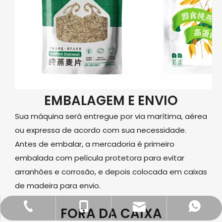
EMBALAGEM E ENVIO
Sua máquina será entregue por via marítima, aérea
ou expressa de acordo com sua necessidade.
Antes de embalar, a mercadoria é primeiro
embalada com película protetora para evitar
arranhões e corrosão, e depois colocada em caixas
de madeira para envio.
dfpack@packingmachine.com
+86-577-88775569
+86- 13656777995
+86 13656777971
FORA DA CAIXA