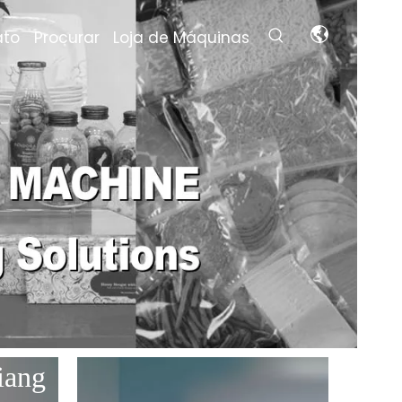
ato
Procurar
Loja de Máquinas
iang