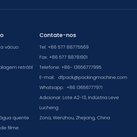
to
Contate-nos
a vácuo
Tel: +86 577 88775569
Fax: +86 577 88781901
lagem retrátil
Telefone: +86- 13656777995
E-mail:
dfpack@packingmachine.com
Whatsapp:
+86 13656777971
Adicionar: Lote A2-13, Indústria Leve
Lucheng
 água quente
Zona, Wenzhou, Zhejiang, China
de filme