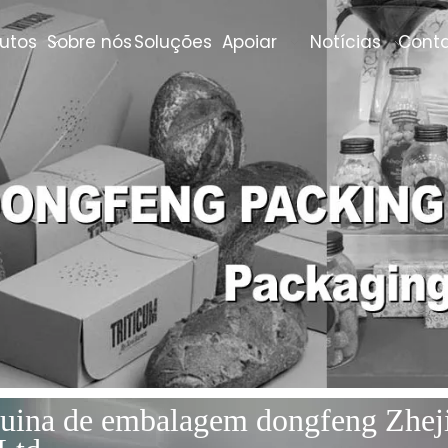
utos
Sobre nós
Soluções
Apoiar
Notícias
Cont
uina de embalagem dongfeng Zhej