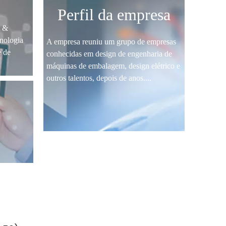
Perfil da empresa
t &
nologia
A empresa reuniu um grupo de empresas
 de
conhecidas em design de engenharia de
máquinas de embalagem, design elétrico e
outros talentos, depois de anos....