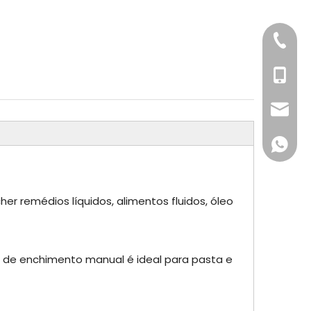
+86-57
+86- 1
dfpack
+86 13
 remédios líquidos, alimentos fluidos, óleo
a de enchimento manual é ideal para pasta e