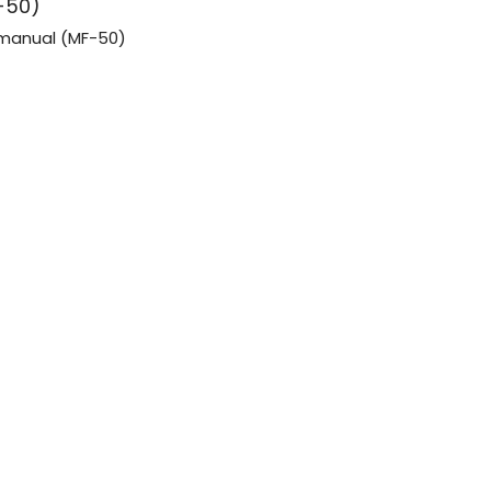
-50)
manual (MF-50)