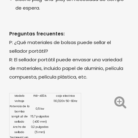
de espera.
Preguntas frecuentes:
P: ¿Qué materiales de bolsas puede sellar el
sellador portátil?
R: El sellador portátil puede envasar una variedad
de materiales, incluido papel de aluminio, película
compuesta, película plástica, etc.
Modelo
FKR-400A
caja electrica
Voltaje
110/220V 50-60Hz
Potencia de la
0,5 kw
bomba
Longitud de
15,7 pulgadas
sellado
(400 mm)
Ancho de
0,2 pulgadas
sellado
(5 mm)
Temperatura