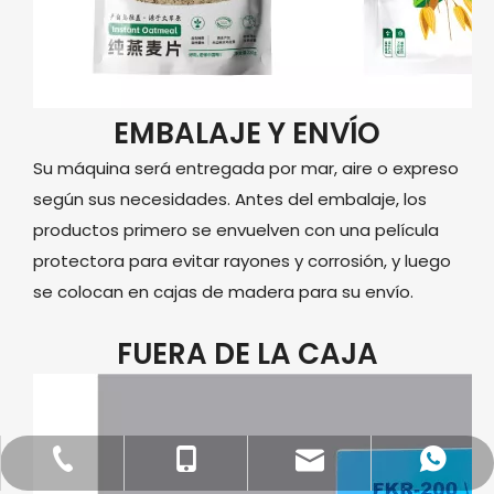
EMBALAJE Y ENVÍO
Su máquina será entregada por mar, aire o expreso
según sus necesidades. Antes del embalaje, los
productos primero se envuelven con una película
protectora para evitar rayones y corrosión, y luego
se colocan en cajas de madera para su envío.
FUERA DE LA CAJA
dfpack@packingmachine.com
+86-577-88775569
+86- 13656777995
+86 13656777971