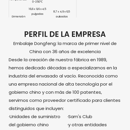
0-250℃
16,6 x 9,6 x 4,5
8,7 x 4,9 x 6,5
pulgadas
Dimensión
pulgadas
(421x245x115m
(220x125x165mm)
m)
3,3 libras (1,5
PERFIL DE LA EMPRESA
Peso
12,1 libras (5,5 kg)
kg)
Proceso de
ISO CE
Embalaje Dongfeng: la marca de primer nivel de
dar un título
China con 36 años de excelencia
Desde la creación de nuestra fábrica en 1989,
hemos dedicado décadas a especializarnos en la
industria del envasado al vacío. Reconocida como
una empresa nacional de alta tecnología por el
gobierno chino y con más de 100 patentes,
servimos como proveedor certificado para clientes
distinguidos que incluyen:
·Unidades de suministro
·Sam's Club
del gobierno chino
·y otras entidades