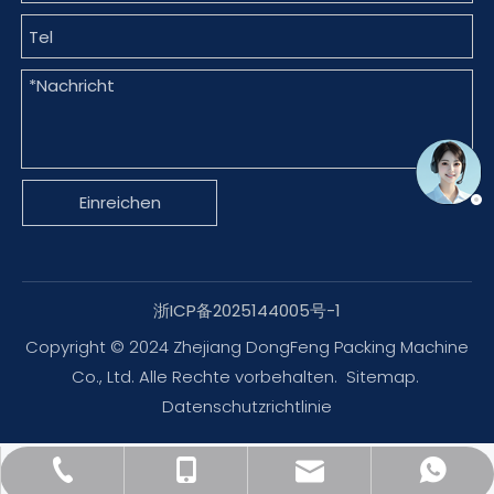
Einreichen
浙ICP备2025144005号-1
Copyright © 2024 Zhejiang DongFeng Packing Machine
Co., Ltd. Alle Rechte vorbehalten.
Sitemap
.
Datenschutzrichtlinie
dfpack@packingmachine.com
+86-577-88775569
+86- 13656777995
+86 13656777971