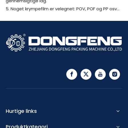
gennemsigtige låg.
5. Noget krympefilm er velegnet: POV, POF og PP osv...
Hurtige links
Produktkategori