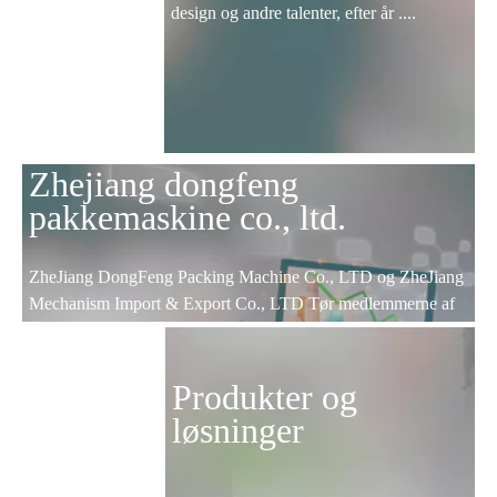
design og andre talenter, efter år ....
Zhejiang dongfeng
pakkemaskine co., ltd.
ZheJiang DongFeng Packing Machine Co., LTD og ZheJiang
Mechanism Import & Export Co., LTD Tør medlemmerne af
CCCME; ZheJiang videnskab og teknologi type
virksomheder; WenZhou AAA-certificerede virksomheder;
Lucheng fokus på virksomheder og eksport base.
Produkter og
løsninger