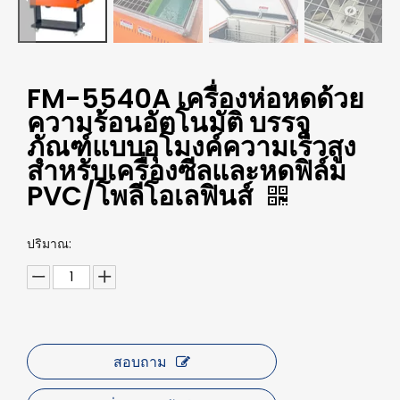
FM-5540A เครื่องห่อหดด้วย
ความร้อนอัตโนมัติ บรรจุ
ภัณฑ์แบบอุโมงค์ความเร็วสูง
สำหรับเครื่องซีลและหดฟิล์ม
PVC/โพลีโอเลฟินส์
ปริมาณ:
สอบถาม