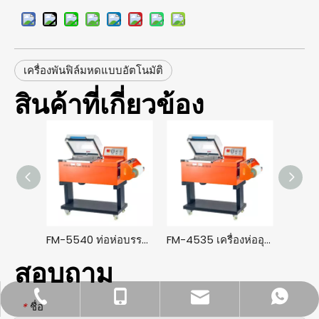
เครื่องพันฟิล์มหดแบบอัตโนมัติ
สินค้าที่เกี่ยวข้อง
FM-5540 ท่อห่อบรรจุภัณฑ์อุโมงค์อัตโนมัติอย่างรวดเร็ว เครื่องห่อฟิล์มหดโพลีโอเลฟิน PVC ท่อความร้อนเครื่องห่อ
FM-4535 เครื่องห่ออุโมงค์หดด้วยความร้อนอัตโนมัติ อุปกรณ์บรรจุภัณฑ์ฟิล์ม PVC/โพลีโอเลฟินส์ความเร็วสูง
สอบถาม
dfpack@packingmachine.com
+86-577-88775569
+86- 13656777995
+86 13656777971
ชื่อ
*