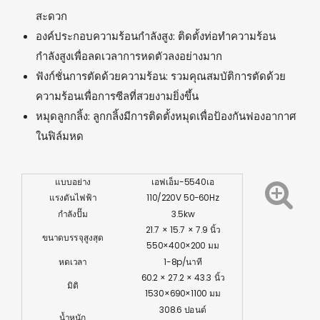
สะดวก
องค์ประกอบความร้อนกำลังสูง: ติดตั้งท่อทำความร้อน
กำลังสูงเพื่อลดเวลาการหดตัวลงอย่างมาก
ฟังก์ชั่นการตัดด้วยความร้อน: รวมคุณสมบัติการตัดด้วย
ความร้อนเพื่อการซีลที่สวยงามยิ่งขึ้น
หมุดลูกกลิ้ง: ลูกกลิ้งมีการติดตั้งหมุดเพื่อป้องกันฟองอากาศ
ในฟิล์มหด
แบบอย่าง
เอฟเอ็ม-5540เอ
แรงดันไฟฟ้า
110/220V 50-60Hz
กำลังปั๊ม
3.5kw
21.7 × 15.7 × 7.9 นิ้ว
ขนาดบรรจุสูงสุด
550×400×200 มม
หดเวลา
1-8p/นาที
60.2 × 27.2 × 43.3 นิ้ว
มิติ
1530×690×1100 มม
308.6 ปอนด์
น้ำหนัก